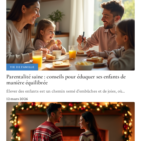
VIE DE FAMILLE
Parentalité saine : conseils pour éduquer ses enfants de
manière équilibrée
Élever des enfants est un chemin semé d'embûches et de joies, où
…
12 mars 2026