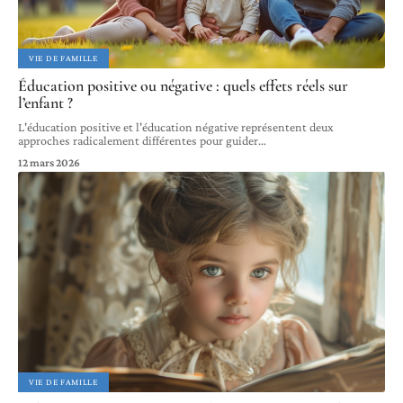
VIE DE FAMILLE
Éducation positive ou négative : quels effets réels sur
l’enfant ?
L'éducation positive et l'éducation négative représentent deux
approches radicalement différentes pour guider
…
12 mars 2026
VIE DE FAMILLE