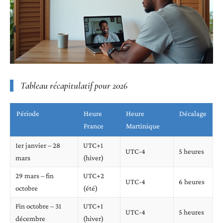
Tableau récapitulatif pour 2026
Période
Heure
Heure
Décalage
France
Martinique
1er janvier – 28
UTC+1
UTC-4
5 heures
mars
(hiver)
29 mars – fin
UTC+2
UTC-4
6 heures
octobre
(été)
Fin octobre – 31
UTC+1
UTC-4
5 heures
décembre
(hiver)