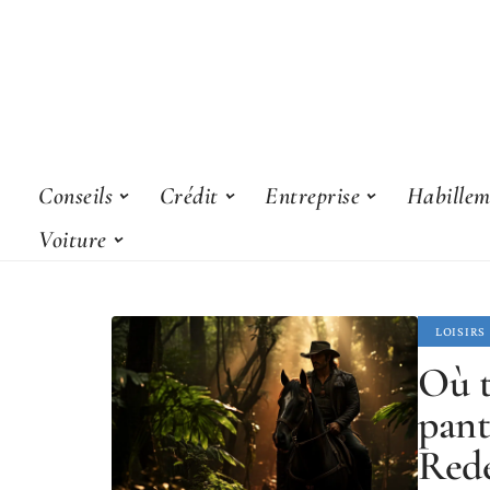
Conseils
Crédit
Entreprise
Habillem
Voiture
LOISIRS
Où t
pant
Red