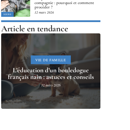
compagnie : pourquoi et comment
procéder ?
12 mars 2026
SOINS
Article en tendance
VIE DE FAMILLE
L’éducation d’un bouledogue
français nain : astuces et conseils
12 mars 2026