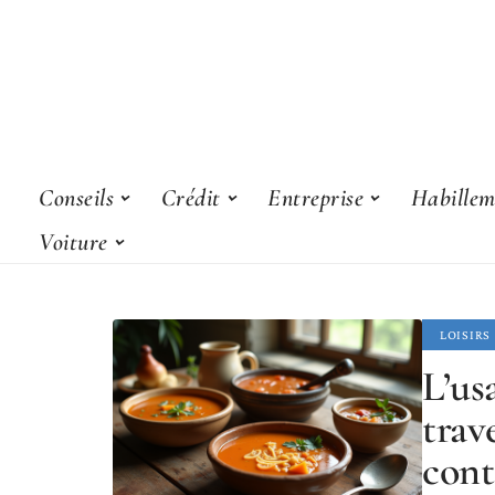
Conseils
Crédit
Entreprise
Habillem
Voiture
LOISIRS
L’us
trav
con