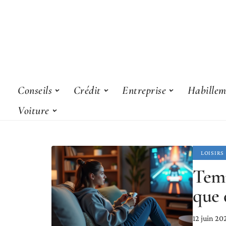
Conseils
Crédit
Entreprise
Habillem
Voiture
LOISIRS
Temp
que 
12 juin 20