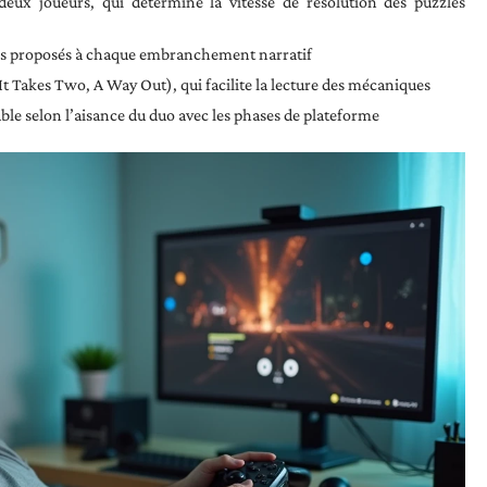
eux joueurs, qui détermine la vitesse de résolution des puzzles
ls proposés à chaque embranchement narratif
(It Takes Two, A Way Out), qui facilite la lecture des mécaniques
able selon l’aisance du duo avec les phases de plateforme