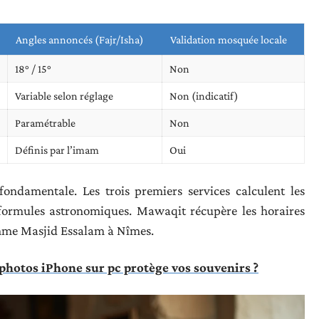
Angles annoncés (Fajr/Isha)
Validation mosquée locale
18° / 15°
Non
Variable selon réglage
Non (indicatif)
Paramétrable
Non
Définis par l’imam
Oui
ondamentale. Les trois premiers services calculent les
 formules astronomiques. Mawaqit récupère les horaires
mme Masjid Essalam à Nîmes.
photos iPhone sur pc protège vos souvenirs ?